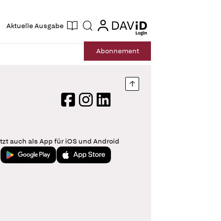
ogin
login
Aktuelle Ausgabe
Suche
Abo
nnement
Nach oben springen
Facebook
Instagram
LinkedIn
tzt auch als App für iOS und Android
Jetzt bei Google Play
Laden im App Store