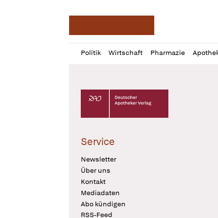
Deutsche Apotheker Ze
Profil
Daz
Politik
Wirtschaft
Pharmazie
Apothe
öffnen
Pur
Abo
öffnen
Deutscher Apotheker Verlag Logo
Service
Newsletter
Über uns
Kontakt
Mediadaten
Abo kündigen
RSS-Feed