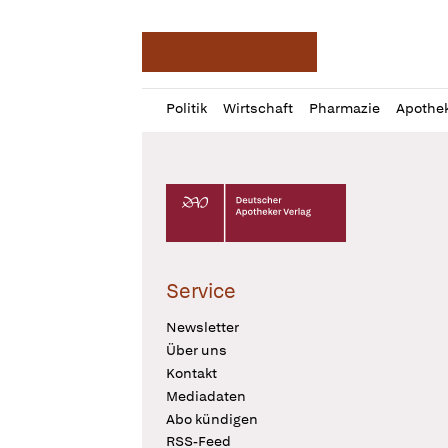
Deutsche Apotheker Ze
Profil
Daz
Politik
Wirtschaft
Pharmazie
Apothe
öffnen
Pur
Abo
öffnen
Deutscher Apotheker Verlag Logo
Service
Newsletter
Über uns
Kontakt
Mediadaten
Abo kündigen
RSS-Feed