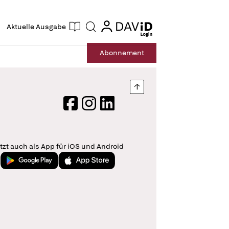
ogin
login
Aktuelle Ausgabe
Suche
Abo
nnement
Nach oben springen
Facebook
Instagram
LinkedIn
tzt auch als App für iOS und Android
Jetzt bei Google Play
Laden im App Store