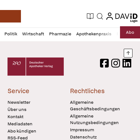
login
login
Aktuelle Ausgabe
Suche
Deutsche Apotheker Zeitung
Profil
Daz
Abo
Politik
Wirtschaft
Pharmazie
Apothekenpraxis
Recht
Sp
öffnen
Pur
Abo
öffnen
Nach
Deutscher Apotheker Verlag Logo
Facebook
Instagram
LinkedI
Service
Rechtliches
Newsletter
Allgemeine
Geschäftsbedingungen
Über uns
Allgemeine
Kontakt
Nutzungsbedingungen
Mediadaten
Impressum
Abo kündigen
Datenschutz
RSS-Feed