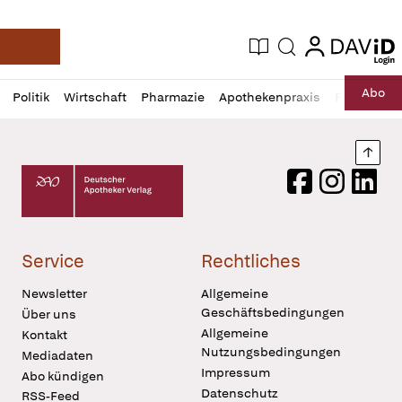
login
login
Aktuelle Ausgabe
Suche
Deutsche Apotheker Zeitung
Profil
Daz
Abo
Politik
Wirtschaft
Pharmazie
Apothekenpraxis
Recht
Sp
öffnen
Pur
Abo
öffnen
Nach
Deutscher Apotheker Verlag Logo
Facebook
Instagram
LinkedI
Service
Rechtliches
Newsletter
Allgemeine
Geschäftsbedingungen
Über uns
Allgemeine
Kontakt
Nutzungsbedingungen
Mediadaten
Impressum
Abo kündigen
Datenschutz
RSS-Feed