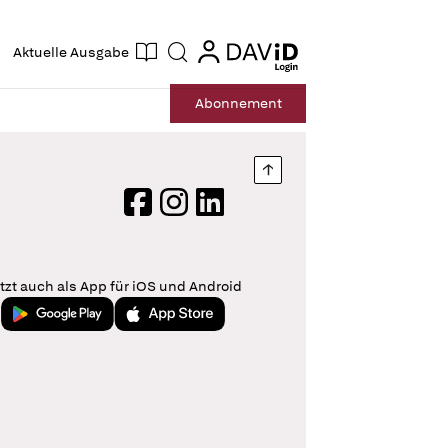
ogin
login
Aktuelle Ausgabe
Suche
Abo
nnement
Nach oben springen
Facebook
Instagram
LinkedIn
tzt auch als App für iOS und Android
Jetzt bei Google Play
Laden im App Store