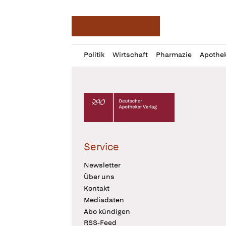
Deutsche Apotheker Ze
Profil
Daz
Politik
Wirtschaft
Pharmazie
Apothe
öffnen
Pur
Abo
öffnen
Deutscher Apotheker Verlag Logo
Service
Newsletter
Über uns
Kontakt
Mediadaten
Abo kündigen
RSS-Feed