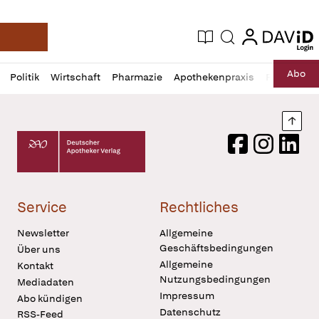
login
login
Aktuelle Ausgabe
Suche
Deutsche Apotheker Zeitung
Profil
Daz
Abo
Politik
Wirtschaft
Pharmazie
Apothekenpraxis
Recht
Sp
öffnen
Pur
Abo
öffnen
Nach
Deutscher Apotheker Verlag Logo
Facebook
Instagram
LinkedI
Service
Rechtliches
Newsletter
Allgemeine
Geschäftsbedingungen
Über uns
Allgemeine
Kontakt
Nutzungsbedingungen
Mediadaten
Impressum
Abo kündigen
Datenschutz
RSS-Feed