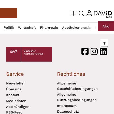
login
login
Aktuelle Ausgabe
Suche
Deutsche Apotheker Zeitung
Profil
Daz
Abo
Politik
Wirtschaft
Pharmazie
Apothekenpraxis
Recht
Sp
öffnen
Pur
Abo
öffnen
Nach
Deutscher Apotheker Verlag Logo
Facebook
Instagram
LinkedI
Service
Rechtliches
Newsletter
Allgemeine
Geschäftsbedingungen
Über uns
Allgemeine
Kontakt
Nutzungsbedingungen
Mediadaten
Impressum
Abo kündigen
Datenschutz
RSS-Feed