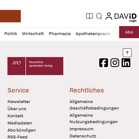
login
login
Aktuelle Ausgabe
Suche
Deutsche Apotheker Zeitung
Profil
Daz
Abo
Politik
Wirtschaft
Pharmazie
Apothekenpraxis
Recht
Sp
öffnen
Pur
Abo
öffnen
Nach
Deutscher Apotheker Verlag Logo
Facebook
Instagram
LinkedI
Service
Rechtliches
Newsletter
Allgemeine
Geschäftsbedingungen
Über uns
Allgemeine
Kontakt
Nutzungsbedingungen
Mediadaten
Impressum
Abo kündigen
Datenschutz
RSS-Feed