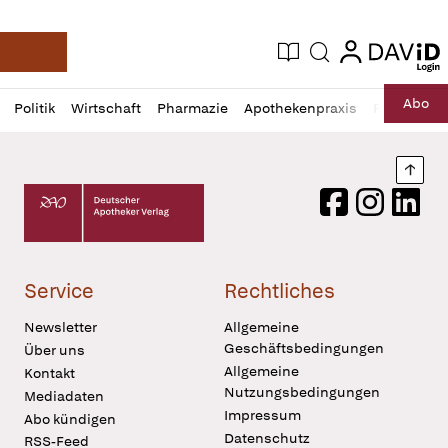
login
login
Aktuelle Ausgabe
Suche
Deutsche Apotheker Zeitung
Profil
Daz
Abo
Politik
Wirtschaft
Pharmazie
Apothekenpraxis
Recht
Sp
öffnen
Pur
Abo
öffnen
Nach
Deutscher Apotheker Verlag Logo
Facebook
Instagram
LinkedI
Service
Rechtliches
Newsletter
Allgemeine
Geschäftsbedingungen
Über uns
Allgemeine
Kontakt
Nutzungsbedingungen
Mediadaten
Impressum
Abo kündigen
Datenschutz
RSS-Feed