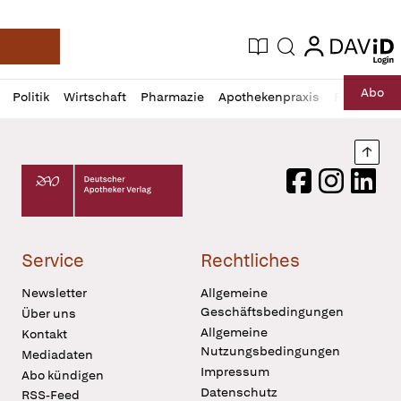
login
login
Aktuelle Ausgabe
Suche
Deutsche Apotheker Zeitung
Profil
Daz
Abo
Politik
Wirtschaft
Pharmazie
Apothekenpraxis
Recht
Sp
öffnen
Pur
Abo
öffnen
Nach
Deutscher Apotheker Verlag Logo
Facebook
Instagram
LinkedI
Service
Rechtliches
Newsletter
Allgemeine
Geschäftsbedingungen
Über uns
Allgemeine
Kontakt
Nutzungsbedingungen
Mediadaten
Impressum
Abo kündigen
Datenschutz
RSS-Feed