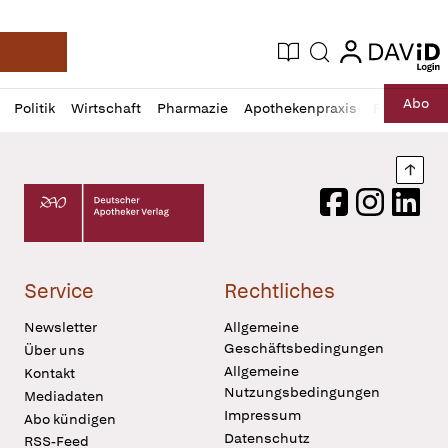
login
login
Aktuelle Ausgabe
Suche
Deutsche Apotheker Zeitung
Profil
Daz
Abo
Politik
Wirtschaft
Pharmazie
Apothekenpraxis
Recht
Sp
öffnen
Pur
Abo
öffnen
Nach
Deutscher Apotheker Verlag Logo
Facebook
Instagram
LinkedI
Service
Rechtliches
Newsletter
Allgemeine
Geschäftsbedingungen
Über uns
Allgemeine
Kontakt
Nutzungsbedingungen
Mediadaten
Impressum
Abo kündigen
Datenschutz
RSS-Feed