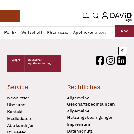
login
login
Aktuelle Ausgabe
Suche
Deutsche Apotheker Zeitung
Profil
Daz
Abo
Politik
Wirtschaft
Pharmazie
Apothekenpraxis
Recht
Sp
öffnen
Pur
Abo
öffnen
Nach
Deutscher Apotheker Verlag Logo
Facebook
Instagram
LinkedI
Service
Rechtliches
Newsletter
Allgemeine
Geschäftsbedingungen
Über uns
Allgemeine
Kontakt
Nutzungsbedingungen
Mediadaten
Impressum
Abo kündigen
Datenschutz
RSS-Feed