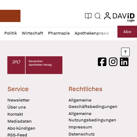
login
login
Aktuelle Ausgabe
Suche
Deutsche Apotheker Zeitung
Profil
Daz
Abo
Politik
Wirtschaft
Pharmazie
Apothekenpraxis
Recht
Sp
öffnen
Pur
Abo
öffnen
Nach
Deutscher Apotheker Verlag Logo
Facebook
Instagram
LinkedI
Service
Rechtliches
Newsletter
Allgemeine
Geschäftsbedingungen
Über uns
Allgemeine
Kontakt
Nutzungsbedingungen
Mediadaten
Impressum
Abo kündigen
Datenschutz
RSS-Feed