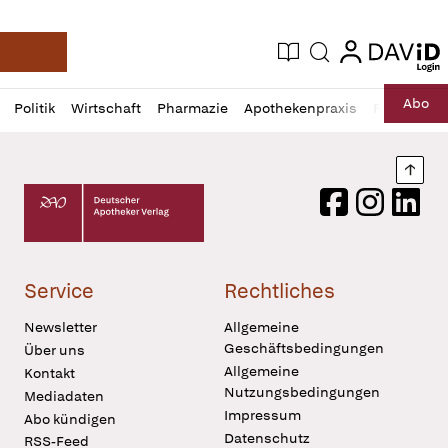
login
login
Aktuelle Ausgabe
Suche
Deutsche Apotheker Zeitung
Profil
Daz
Abo
Politik
Wirtschaft
Pharmazie
Apothekenpraxis
Recht
Sp
öffnen
Pur
Abo
öffnen
Nach
Deutscher Apotheker Verlag Logo
Facebook
Instagram
LinkedI
Service
Rechtliches
Newsletter
Allgemeine
Geschäftsbedingungen
Über uns
Allgemeine
Kontakt
Nutzungsbedingungen
Mediadaten
Impressum
Abo kündigen
Datenschutz
RSS-Feed