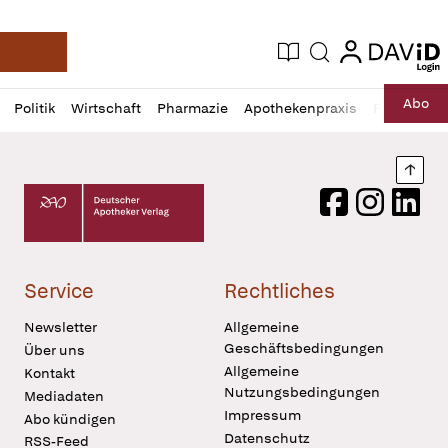
login
login
Aktuelle Ausgabe
Suche
Deutsche Apotheker Zeitung
Profil
Daz
Abo
Politik
Wirtschaft
Pharmazie
Apothekenpraxis
Recht
Sp
öffnen
Pur
Abo
öffnen
Nach
Deutscher Apotheker Verlag Logo
Facebook
Instagram
LinkedI
Service
Rechtliches
Newsletter
Allgemeine
Geschäftsbedingungen
Über uns
Allgemeine
Kontakt
Nutzungsbedingungen
Mediadaten
Impressum
Abo kündigen
Datenschutz
RSS-Feed