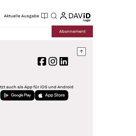
ogin
login
Aktuelle Ausgabe
Suche
Abo
nnement
Nach oben springen
Facebook
Instagram
LinkedIn
tzt auch als App für iOS und Android
Jetzt bei Google Play
Laden im App Store