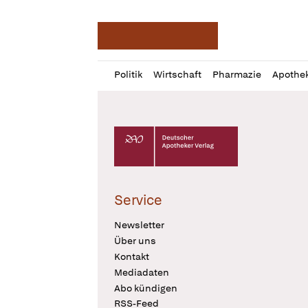
Deutsche Apotheker Ze
Profil
Daz
Politik
Wirtschaft
Pharmazie
Apothe
öffnen
Pur
Abo
öffnen
Deutscher Apotheker Verlag Logo
Service
Newsletter
Über uns
Kontakt
Mediadaten
Abo kündigen
RSS-Feed