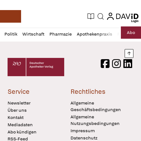
login
login
Aktuelle Ausgabe
Suche
Deutsche Apotheker Zeitung
Profil
Daz
Abo
Politik
Wirtschaft
Pharmazie
Apothekenpraxis
Recht
Sp
öffnen
Pur
Abo
öffnen
Nach
Deutscher Apotheker Verlag Logo
Facebook
Instagram
LinkedI
Service
Rechtliches
Newsletter
Allgemeine
Geschäftsbedingungen
Über uns
Allgemeine
Kontakt
Nutzungsbedingungen
Mediadaten
Impressum
Abo kündigen
Datenschutz
RSS-Feed