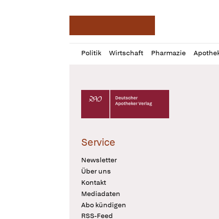
Deutsche Apotheker Ze
Profil
Daz
Politik
Wirtschaft
Pharmazie
Apothe
öffnen
Pur
Abo
öffnen
Deutscher Apotheker Verlag Logo
Service
Newsletter
Über uns
Kontakt
Mediadaten
Abo kündigen
RSS-Feed