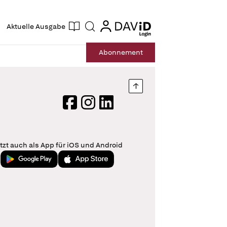
ogin
login
Aktuelle Ausgabe
Suche
Abo
nnement
Nach oben springen
Facebook
Instagram
LinkedIn
tzt auch als App für iOS und Android
Jetzt bei Google Play
Laden im App Store