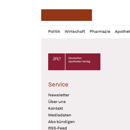
Deutsche Apotheker Ze
Profil
Daz
Politik
Wirtschaft
Pharmazie
Apothe
öffnen
Pur
Abo
öffnen
Deutscher Apotheker Verlag Logo
Service
Newsletter
Über uns
Kontakt
Mediadaten
Abo kündigen
RSS-Feed