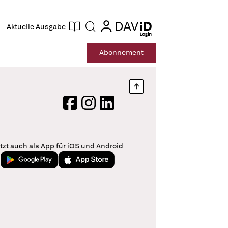
ogin
login
Aktuelle Ausgabe
Suche
Abo
nnement
Nach oben springen
Facebook
Instagram
LinkedIn
tzt auch als App für iOS und Android
Jetzt bei Google Play
Laden im App Store