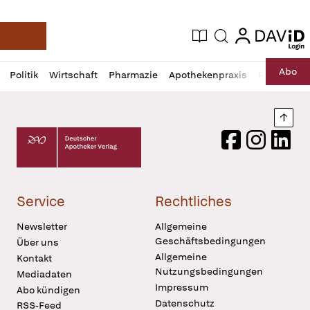
login
login
Aktuelle Ausgabe
Suche
Deutsche Apotheker Zeitung
Profil
Daz
Abo
Politik
Wirtschaft
Pharmazie
Apothekenpraxis
Recht
Sp
öffnen
Pur
Abo
öffnen
Nach
Deutscher Apotheker Verlag Logo
Facebook
Instagram
LinkedI
Service
Rechtliches
Newsletter
Allgemeine
Geschäftsbedingungen
Über uns
Allgemeine
Kontakt
Nutzungsbedingungen
Mediadaten
Impressum
Abo kündigen
Datenschutz
RSS-Feed