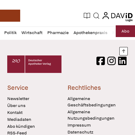
login
login
Aktuelle Ausgabe
Suche
Deutsche Apotheker Zeitung
Profil
Daz
Abo
Politik
Wirtschaft
Pharmazie
Apothekenpraxis
Recht
Sp
öffnen
Pur
Abo
öffnen
Nach
Deutscher Apotheker Verlag Logo
Facebook
Instagram
LinkedI
Service
Rechtliches
Newsletter
Allgemeine
Geschäftsbedingungen
Über uns
Allgemeine
Kontakt
Nutzungsbedingungen
Mediadaten
Impressum
Abo kündigen
Datenschutz
RSS-Feed