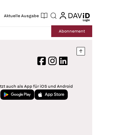
ogin
login
Aktuelle Ausgabe
Suche
Abo
nnement
Nach oben springen
Facebook
Instagram
LinkedIn
tzt auch als App für iOS und Android
Jetzt bei Google Play
Laden im App Store