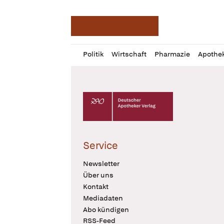
Deutsche Apotheker Ze
Profil
Daz
Politik
Wirtschaft
Pharmazie
Apothe
öffnen
Pur
Abo
öffnen
Deutscher Apotheker Verlag Logo
Service
Newsletter
Über uns
Kontakt
Mediadaten
Abo kündigen
RSS-Feed