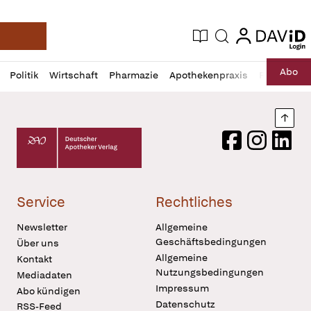
login
login
Aktuelle Ausgabe
Suche
Deutsche Apotheker Zeitung
Profil
Daz
Abo
Politik
Wirtschaft
Pharmazie
Apothekenpraxis
Recht
Sp
öffnen
Pur
Abo
öffnen
Nach
Deutscher Apotheker Verlag Logo
Facebook
Instagram
LinkedI
Service
Rechtliches
Newsletter
Allgemeine
Geschäftsbedingungen
Über uns
Allgemeine
Kontakt
Nutzungsbedingungen
Mediadaten
Impressum
Abo kündigen
Datenschutz
RSS-Feed