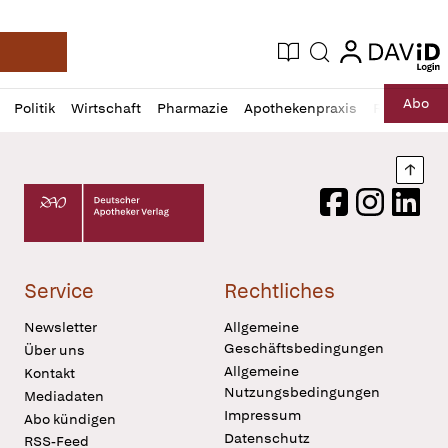
login
login
Aktuelle Ausgabe
Suche
Deutsche Apotheker Zeitung
Profil
Daz
Abo
Politik
Wirtschaft
Pharmazie
Apothekenpraxis
Recht
Sp
öffnen
Pur
Abo
öffnen
Nach
Deutscher Apotheker Verlag Logo
Facebook
Instagram
LinkedI
Service
Rechtliches
Newsletter
Allgemeine
Geschäftsbedingungen
Über uns
Allgemeine
Kontakt
Nutzungsbedingungen
Mediadaten
Impressum
Abo kündigen
Datenschutz
RSS-Feed