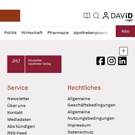
login
login
Aktuelle Ausgabe
Suche
Deutsche Apotheker Zeitung
Profil
Daz
Abo
Politik
Wirtschaft
Pharmazie
Apothekenpraxis
Recht
Sp
öffnen
Pur
Abo
öffnen
Nach
Deutscher Apotheker Verlag Logo
Facebook
Instagram
LinkedI
Service
Rechtliches
Newsletter
Allgemeine
Geschäftsbedingungen
Über uns
Allgemeine
Kontakt
Nutzungsbedingungen
Mediadaten
Impressum
Abo kündigen
Datenschutz
RSS-Feed