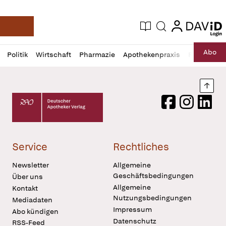
login
login
Aktuelle Ausgabe
Suche
Deutsche Apotheker Zeitung
Profil
Daz
Abo
Politik
Wirtschaft
Pharmazie
Apothekenpraxis
Recht
Sp
öffnen
Pur
Abo
öffnen
Nach
Deutscher Apotheker Verlag Logo
Facebook
Instagram
LinkedI
Service
Rechtliches
Newsletter
Allgemeine
Geschäftsbedingungen
Über uns
Allgemeine
Kontakt
Nutzungsbedingungen
Mediadaten
Impressum
Abo kündigen
Datenschutz
RSS-Feed