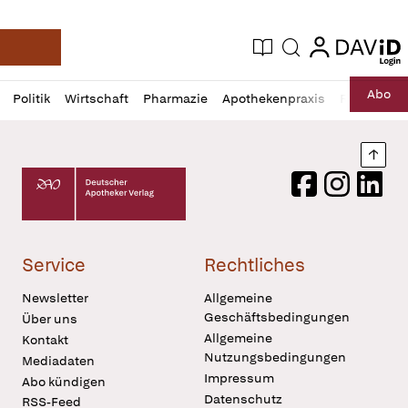
login
login
Aktuelle Ausgabe
Suche
Deutsche Apotheker Zeitung
Profil
Daz
Abo
Politik
Wirtschaft
Pharmazie
Apothekenpraxis
Recht
Sp
öffnen
Pur
Abo
öffnen
Nach
Deutscher Apotheker Verlag Logo
Facebook
Instagram
LinkedI
Service
Rechtliches
Newsletter
Allgemeine
Geschäftsbedingungen
Über uns
Allgemeine
Kontakt
Nutzungsbedingungen
Mediadaten
Impressum
Abo kündigen
Datenschutz
RSS-Feed