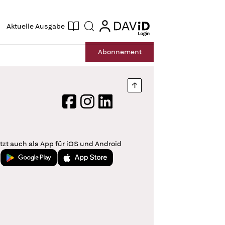
ogin
login
Aktuelle Ausgabe
Suche
Abo
nnement
Nach oben springen
Facebook
Instagram
LinkedIn
tzt auch als App für iOS und Android
Jetzt bei Google Play
Laden im App Store