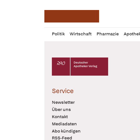
Deutsche Apotheker Ze
Profil
Daz
Politik
Wirtschaft
Pharmazie
Apothe
öffnen
Pur
Abo
öffnen
Deutscher Apotheker Verlag Logo
Service
Newsletter
Über uns
Kontakt
Mediadaten
Abo kündigen
RSS-Feed