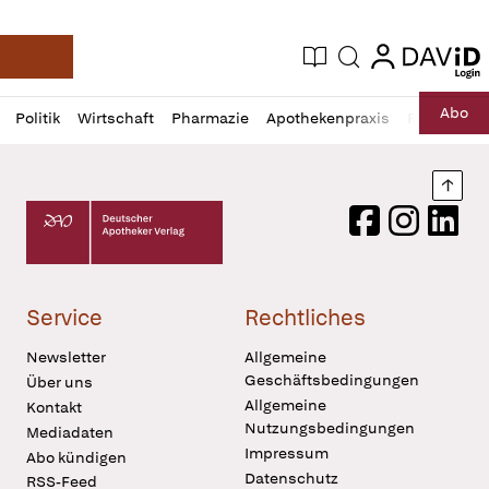
login
login
Aktuelle Ausgabe
Suche
Deutsche Apotheker Zeitung
Profil
Daz
Abo
Politik
Wirtschaft
Pharmazie
Apothekenpraxis
Recht
Sp
öffnen
Pur
Abo
öffnen
Nach
Deutscher Apotheker Verlag Logo
Facebook
Instagram
LinkedI
Service
Rechtliches
Newsletter
Allgemeine
Geschäftsbedingungen
Über uns
Allgemeine
Kontakt
Nutzungsbedingungen
Mediadaten
Impressum
Abo kündigen
Datenschutz
RSS-Feed