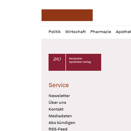
Deutsche Apotheker Ze
Profil
Daz
Politik
Wirtschaft
Pharmazie
Apothe
öffnen
Pur
Abo
öffnen
Deutscher Apotheker Verlag Logo
Service
Newsletter
Über uns
Kontakt
Mediadaten
Abo kündigen
RSS-Feed