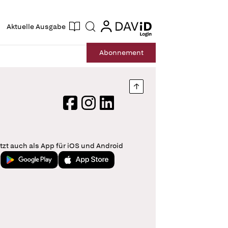
ogin
login
Aktuelle Ausgabe
Suche
Abo
nnement
Nach oben springen
Facebook
Instagram
LinkedIn
tzt auch als App für iOS und Android
Jetzt bei Google Play
Laden im App Store