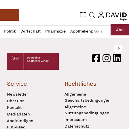
login
login
Aktuelle Ausgabe
Suche
Deutsche Apotheker Zeitung
Profil
Daz
Abo
Politik
Wirtschaft
Pharmazie
Apothekenpraxis
Recht
Sp
öffnen
Pur
Abo
öffnen
Nach
Deutscher Apotheker Verlag Logo
Facebook
Instagram
LinkedI
Service
Rechtliches
Newsletter
Allgemeine
Geschäftsbedingungen
Über uns
Allgemeine
Kontakt
Nutzungsbedingungen
Mediadaten
Impressum
Abo kündigen
Datenschutz
RSS-Feed