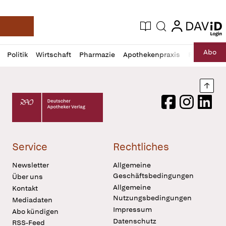
login
login
Aktuelle Ausgabe
Suche
Deutsche Apotheker Zeitung
Profil
Daz
Abo
Politik
Wirtschaft
Pharmazie
Apothekenpraxis
Recht
Sp
öffnen
Pur
Abo
öffnen
Nach
Deutscher Apotheker Verlag Logo
Facebook
Instagram
LinkedI
Service
Rechtliches
Newsletter
Allgemeine
Geschäftsbedingungen
Über uns
Allgemeine
Kontakt
Nutzungsbedingungen
Mediadaten
Impressum
Abo kündigen
Datenschutz
RSS-Feed