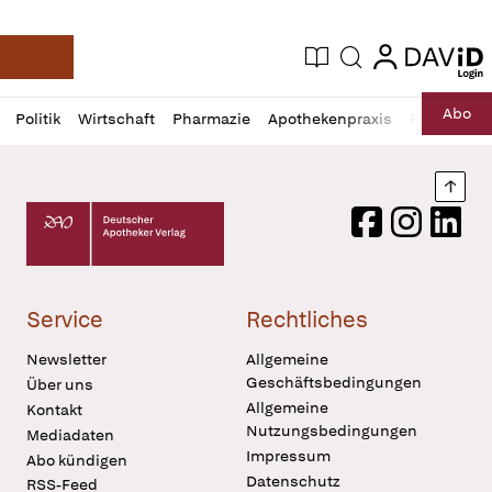
login
login
Aktuelle Ausgabe
Suche
Deutsche Apotheker Zeitung
Profil
Daz
Abo
Politik
Wirtschaft
Pharmazie
Apothekenpraxis
Recht
Sp
öffnen
Pur
Abo
öffnen
Nach
Deutscher Apotheker Verlag Logo
Facebook
Instagram
LinkedI
Service
Rechtliches
Newsletter
Allgemeine
Geschäftsbedingungen
Über uns
Allgemeine
Kontakt
Nutzungsbedingungen
Mediadaten
Impressum
Abo kündigen
Datenschutz
RSS-Feed