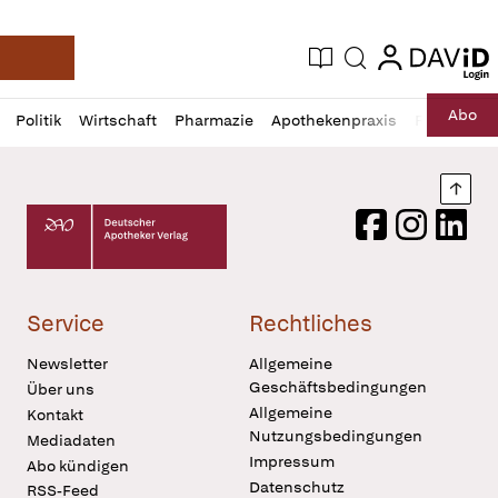
login
login
Aktuelle Ausgabe
Suche
Deutsche Apotheker Zeitung
Profil
Daz
Abo
Politik
Wirtschaft
Pharmazie
Apothekenpraxis
Recht
Sp
öffnen
Pur
Abo
öffnen
Nach
Deutscher Apotheker Verlag Logo
Facebook
Instagram
LinkedI
Service
Rechtliches
Newsletter
Allgemeine
Geschäftsbedingungen
Über uns
Allgemeine
Kontakt
Nutzungsbedingungen
Mediadaten
Impressum
Abo kündigen
Datenschutz
RSS-Feed