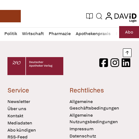
login
login
Aktuelle Ausgabe
Suche
Deutsche Apotheker Zeitung
Profil
Daz
Abo
Politik
Wirtschaft
Pharmazie
Apothekenpraxis
Recht
Sp
öffnen
Pur
Abo
öffnen
Nach
Deutscher Apotheker Verlag Logo
Facebook
Instagram
LinkedI
Service
Rechtliches
Newsletter
Allgemeine
Geschäftsbedingungen
Über uns
Allgemeine
Kontakt
Nutzungsbedingungen
Mediadaten
Impressum
Abo kündigen
Datenschutz
RSS-Feed