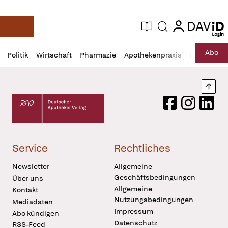
login
login
Aktuelle Ausgabe
Suche
Deutsche Apotheker Zeitung
Profil
Daz
Abo
Politik
Wirtschaft
Pharmazie
Apothekenpraxis
Recht
Sp
öffnen
Pur
Abo
öffnen
Nach
Deutscher Apotheker Verlag Logo
Facebook
Instagram
LinkedI
Service
Rechtliches
Newsletter
Allgemeine
Geschäftsbedingungen
Über uns
Allgemeine
Kontakt
Nutzungsbedingungen
Mediadaten
Impressum
Abo kündigen
Datenschutz
RSS-Feed