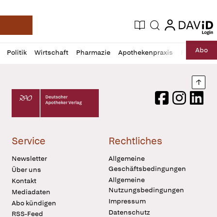
login
login
Aktuelle Ausgabe
Suche
Deutsche Apotheker Zeitung
Profil
Daz
Abo
Politik
Wirtschaft
Pharmazie
Apothekenpraxis
Recht
Sp
öffnen
Pur
Abo
öffnen
Nach
Deutscher Apotheker Verlag Logo
Facebook
Instagram
LinkedI
Service
Rechtliches
Newsletter
Allgemeine
Geschäftsbedingungen
Über uns
Allgemeine
Kontakt
Nutzungsbedingungen
Mediadaten
Impressum
Abo kündigen
Datenschutz
RSS-Feed