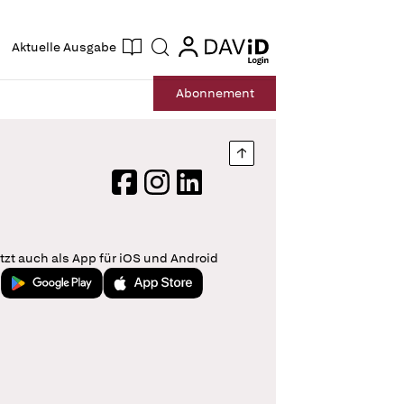
ogin
login
Aktuelle Ausgabe
Suche
Abo
nnement
Nach oben springen
Facebook
Instagram
LinkedIn
tzt auch als App für iOS und Android
Jetzt bei Google Play
Laden im App Store