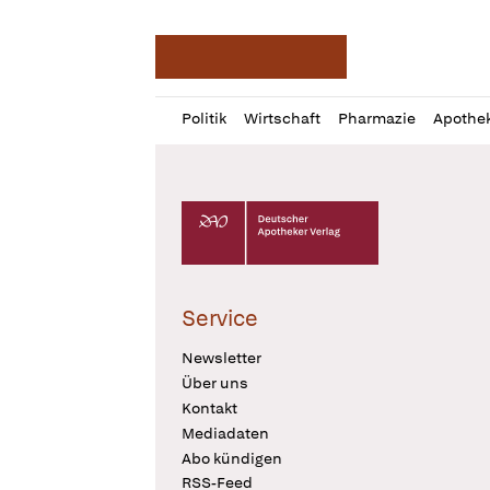
Deutsche Apotheker Ze
Profil
Daz
Politik
Wirtschaft
Pharmazie
Apothe
öffnen
Pur
Abo
öffnen
Deutscher Apotheker Verlag Logo
Service
Newsletter
Über uns
Kontakt
Mediadaten
Abo kündigen
RSS-Feed