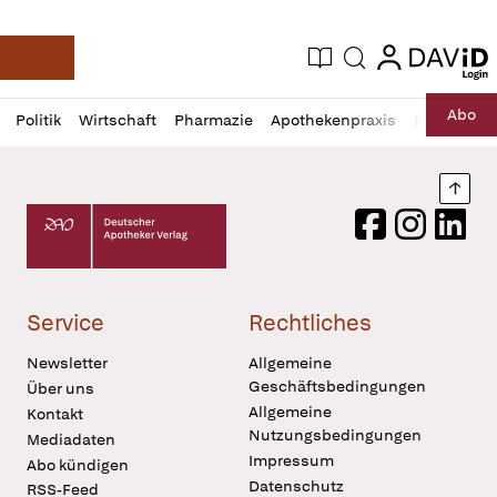
login
login
Aktuelle Ausgabe
Suche
Deutsche Apotheker Zeitung
Profil
Daz
Abo
Politik
Wirtschaft
Pharmazie
Apothekenpraxis
Recht
Sp
öffnen
Pur
Abo
öffnen
Nach
Deutscher Apotheker Verlag Logo
Facebook
Instagram
LinkedI
Service
Rechtliches
Newsletter
Allgemeine
Geschäftsbedingungen
Über uns
Allgemeine
Kontakt
Nutzungsbedingungen
Mediadaten
Impressum
Abo kündigen
Datenschutz
RSS-Feed