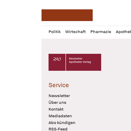
Deutsche Apotheker Ze
Profil
Daz
Politik
Wirtschaft
Pharmazie
Apothe
öffnen
Pur
Abo
öffnen
Deutscher Apotheker Verlag Logo
Service
Newsletter
Über uns
Kontakt
Mediadaten
Abo kündigen
RSS-Feed