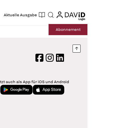
ogin
login
Aktuelle Ausgabe
Suche
Abo
nnement
Nach oben springen
Facebook
Instagram
LinkedIn
tzt auch als App für iOS und Android
Jetzt bei Google Play
Laden im App Store