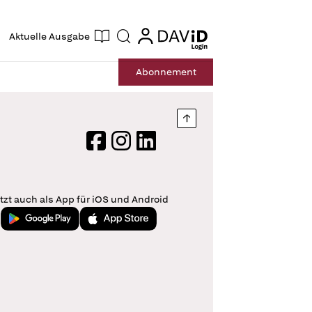
ogin
login
Aktuelle Ausgabe
Suche
Abo
nnement
Nach oben springen
Facebook
Instagram
LinkedIn
tzt auch als App für iOS und Android
Jetzt bei Google Play
Laden im App Store