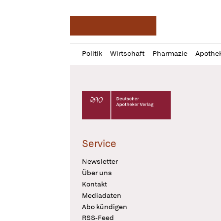
Deutsche Apotheker Ze
Profil
Daz
Politik
Wirtschaft
Pharmazie
Apothe
öffnen
Pur
Abo
öffnen
Deutscher Apotheker Verlag Logo
Service
Newsletter
Über uns
Kontakt
Mediadaten
Abo kündigen
RSS-Feed