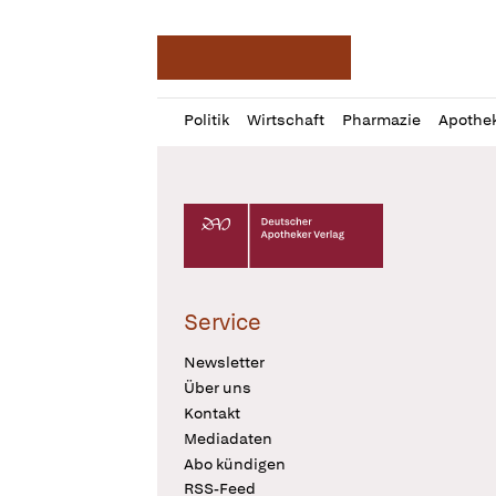
Deutsche Apotheker Ze
Profil
Daz
Politik
Wirtschaft
Pharmazie
Apothe
öffnen
Pur
Abo
öffnen
Deutscher Apotheker Verlag Logo
Service
Newsletter
Über uns
Kontakt
Mediadaten
Abo kündigen
RSS-Feed