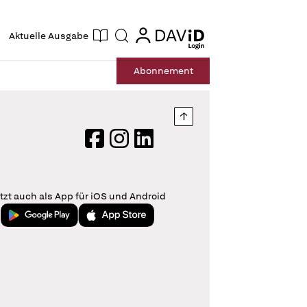
ogin
login
Aktuelle Ausgabe
Suche
Abo
nnement
Nach oben springen
Facebook
Instagram
LinkedIn
tzt auch als App für iOS und Android
Jetzt bei Google Play
Laden im App Store