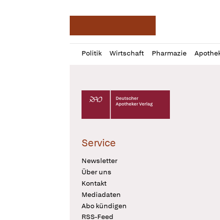
Deutsche Apotheker Ze
Profil
Daz
Politik
Wirtschaft
Pharmazie
Apothe
öffnen
Pur
Abo
öffnen
Deutscher Apotheker Verlag Logo
Service
Newsletter
Über uns
Kontakt
Mediadaten
Abo kündigen
RSS-Feed