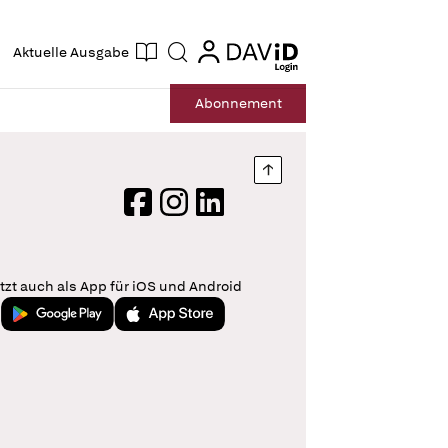
ogin
login
Aktuelle Ausgabe
Suche
Abo
nnement
Nach oben springen
Facebook
Instagram
LinkedIn
tzt auch als App für iOS und Android
Jetzt bei Google Play
Laden im App Store