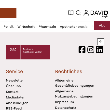
login
login
Aktuelle Ausgabe
Suche
Deutsche Apotheker Zeitung
Profil
Daz
Abo
Politik
Wirtschaft
Pharmazie
Apothekenpraxis
Recht
Sp
öffnen
Pur
Abo
öffnen
Nach
Deutscher Apotheker Verlag Logo
Facebook
Instagram
LinkedI
Service
Rechtliches
Newsletter
Allgemeine
Geschäftsbedingungen
Über uns
Allgemeine
Kontakt
Nutzungsbedingungen
Mediadaten
Impressum
Abo kündigen
Datenschutz
RSS-Feed