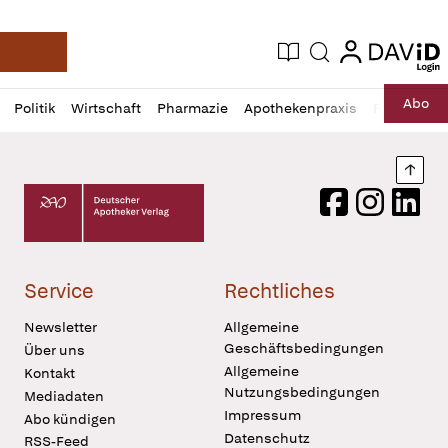
login
login
Aktuelle Ausgabe
Suche
Deutsche Apotheker Zeitung
Profil
Daz
Abo
Politik
Wirtschaft
Pharmazie
Apothekenpraxis
Recht
Sp
öffnen
Pur
Abo
öffnen
Nach
Deutscher Apotheker Verlag Logo
Facebook
Instagram
LinkedI
Service
Rechtliches
Newsletter
Allgemeine
Geschäftsbedingungen
Über uns
Allgemeine
Kontakt
Nutzungsbedingungen
Mediadaten
Impressum
Abo kündigen
Datenschutz
RSS-Feed