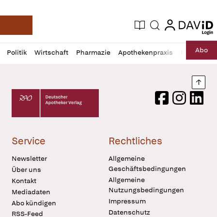
login
login
Aktuelle Ausgabe
Suche
Deutsche Apotheker Zeitung
Profil
Daz
Abo
Politik
Wirtschaft
Pharmazie
Apothekenpraxis
Recht
Sp
öffnen
Pur
Abo
öffnen
Nach
Deutscher Apotheker Verlag Logo
Facebook
Instagram
LinkedI
Service
Rechtliches
Newsletter
Allgemeine
Geschäftsbedingungen
Über uns
Allgemeine
Kontakt
Nutzungsbedingungen
Mediadaten
Impressum
Abo kündigen
Datenschutz
RSS-Feed