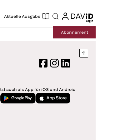
ogin
login
Aktuelle Ausgabe
Suche
Abo
nnement
Nach oben springen
Facebook
Instagram
LinkedIn
tzt auch als App für iOS und Android
Jetzt bei Google Play
Laden im App Store