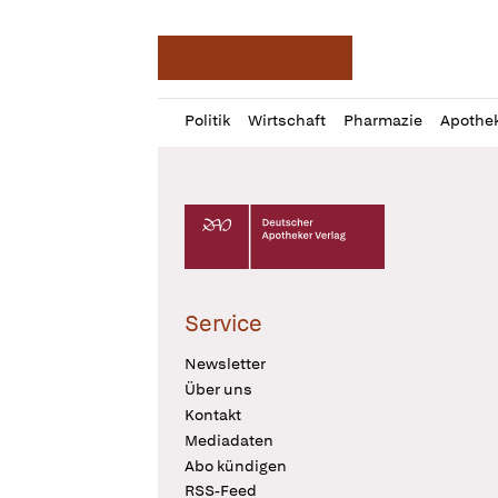
Deutsche Apotheker Ze
Profil
Daz
Politik
Wirtschaft
Pharmazie
Apothe
öffnen
Pur
Abo
öffnen
Deutscher Apotheker Verlag Logo
Service
Newsletter
Über uns
Kontakt
Mediadaten
Abo kündigen
RSS-Feed