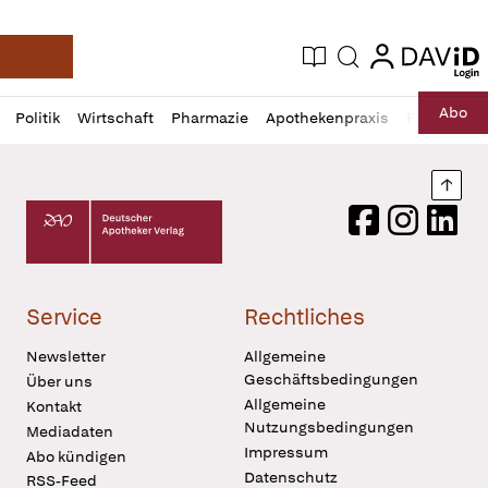
login
login
Aktuelle Ausgabe
Suche
Deutsche Apotheker Zeitung
Profil
Daz
Abo
Politik
Wirtschaft
Pharmazie
Apothekenpraxis
Recht
Sp
öffnen
Pur
Abo
öffnen
Nach
Deutscher Apotheker Verlag Logo
Facebook
Instagram
LinkedI
Service
Rechtliches
Newsletter
Allgemeine
Geschäftsbedingungen
Über uns
Allgemeine
Kontakt
Nutzungsbedingungen
Mediadaten
Impressum
Abo kündigen
Datenschutz
RSS-Feed