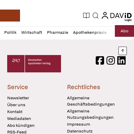
login
login
Aktuelle Ausgabe
Suche
Deutsche Apotheker Zeitung
Profil
Daz
Abo
Politik
Wirtschaft
Pharmazie
Apothekenpraxis
Recht
Sp
öffnen
Pur
Abo
öffnen
Nach
Deutscher Apotheker Verlag Logo
Facebook
Instagram
LinkedI
Service
Rechtliches
Newsletter
Allgemeine
Geschäftsbedingungen
Über uns
Allgemeine
Kontakt
Nutzungsbedingungen
Mediadaten
Impressum
Abo kündigen
Datenschutz
RSS-Feed