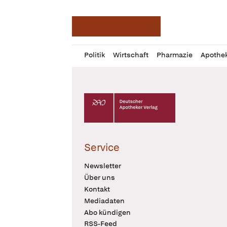
Deutsche Apotheker Ze
Profil
Daz
Politik
Wirtschaft
Pharmazie
Apothe
öffnen
Pur
Abo
öffnen
Deutscher Apotheker Verlag Logo
Service
Newsletter
Über uns
Kontakt
Mediadaten
Abo kündigen
RSS-Feed