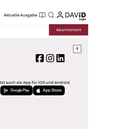
ogin
login
Aktuelle Ausgabe
Suche
Abo
nnement
Nach oben springen
Facebook
Instagram
LinkedIn
tzt auch als App für iOS und Android
Jetzt bei Google Play
Laden im App Store